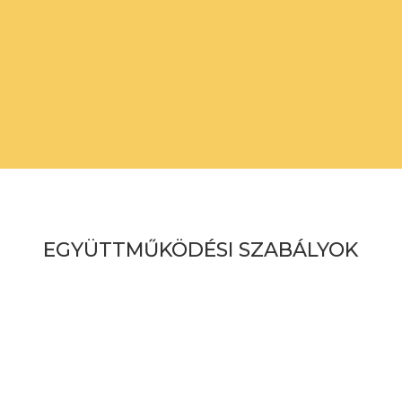
50 perc
család- és párkonzultáció és terápia
…… Ft
90 perc
EGYÜTTMŰKÖDÉSI SZABÁLYOK