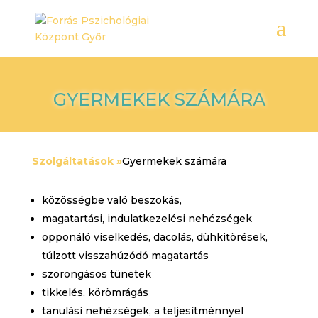
GYERMEKEK SZÁMÁRA
Szolgáltatások »
Gyermekek számára
közösségbe való beszokás,
magatartási, indulatkezelési nehézségek
opponáló viselkedés, dacolás, dühkitörések,
túlzott visszahúzódó magatartás
szorongásos tünetek
tikkelés, körömrágás
tanulási nehézségek, a teljesítménnyel