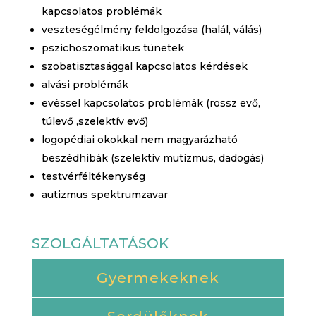
kapcsolatos problémák
veszteségélmény feldolgozása (halál, válás)
pszichoszomatikus tünetek
szobatisztasággal kapcsolatos kérdések
alvási problémák
evéssel kapcsolatos problémák (rossz evő,
túlevő ,szelektív evő)
logopédiai okokkal nem magyarázható
beszédhibák (szelektív mutizmus, dadogás)
testvérféltékenység
autizmus spektrumzavar
SZOLGÁLTATÁSOK
Gyermekeknek