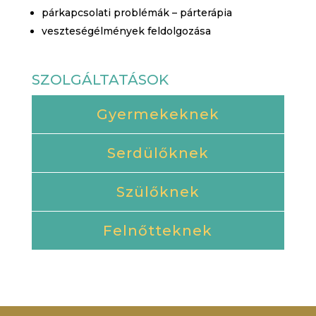
párkapcsolati problémák – párterápia
veszteségélmények feldolgozása
SZOLGÁLTATÁSOK
Gyermekeknek
Serdülőknek
Szülőknek
Felnőtteknek